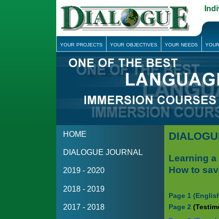
Ind
your projects
your objectives
your needs
your
HOME
DIALOGUE
DIALOGUE JOURNAL
Learning a
How to sav
2019 - 2020
2018 - 2019
Page 1 (English
2017 - 2018
Page 2
(Testim