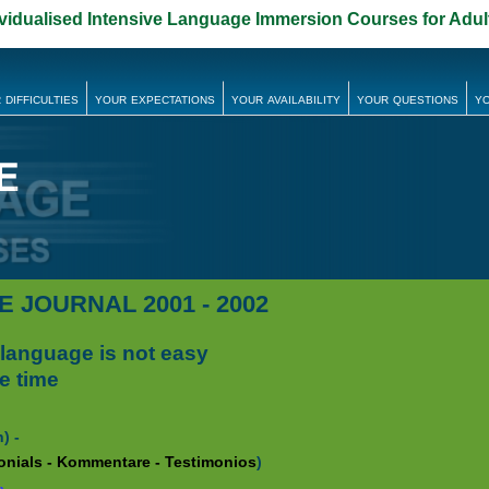
ividualised Intensive Language Immersion Courses for Adu
 difficulties
your expectations
your availability
your questions
yo
 JOURNAL 2001 - 2002
 language is not easy
e time
) -
onials - Kommentare - Testimonios
)