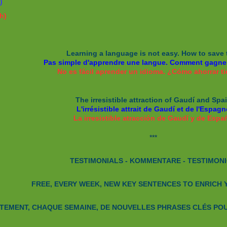
)
h)
Learning a language is not easy. How to save 
Pas simple d'apprendre une langue. Comment gagne
No es fácil aprender un idioma. ¿Cómo ahorrar 
The irresistible attraction of Gaudí and Spa
L'irrésistible attrait de Gaudí et de l'Espagn
La irresistible atracción de Gaudí y de Espa
***
TESTIMONIALS - KOMMENTARE - TESTIMON
FREE, EVERY WEEK, NEW KEY SENTENCES TO ENRICH
TEMENT, CHAQUE SEMAINE, DE NOUVELLES PHRASES CLÉS POU