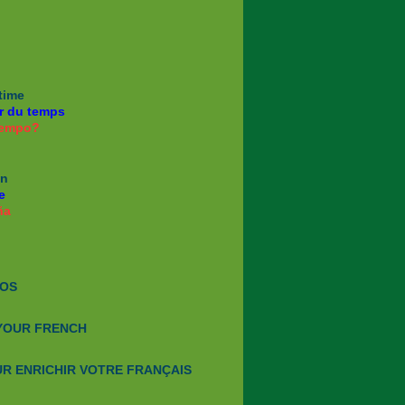
time
r du temps
tiempo?
in
e
ña
IOS
 YOUR FRENCH
R ENRICHIR VOTRE FRANÇAIS