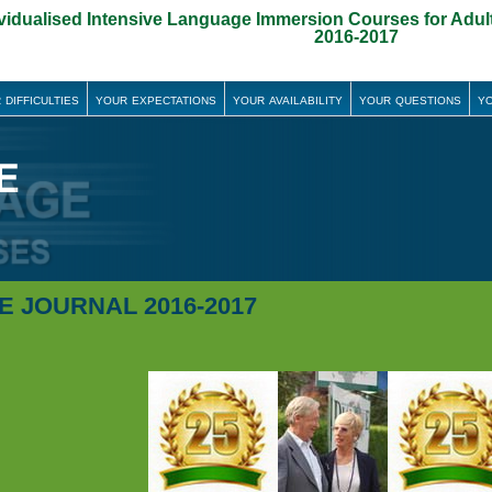
ividualised Intensive Language Immersion Courses for Adu
2016-2017
 difficulties
your expectations
your availability
your questions
yo
E JOURNAL 2016-2017