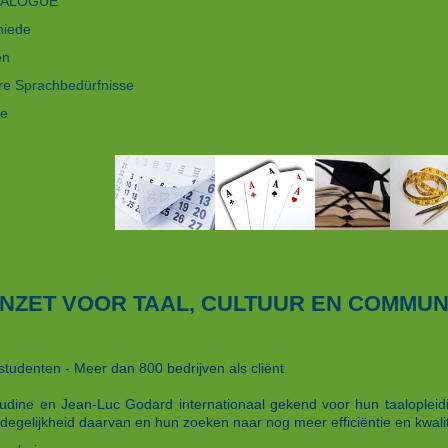
DIALOGUE
hiede
en
re Sprachbedürfnisse
re
 INZET VOOR TAAL, CULTUUR EN COMMUN
tudenten - Meer dan 800 bedrijven als cliënt
audine en Jean-Luc Godard internationaal gekend voor hun taalopleidi
degelijkheid daarvan en hun zoeken naar nog meer efficiëntie en kwalit