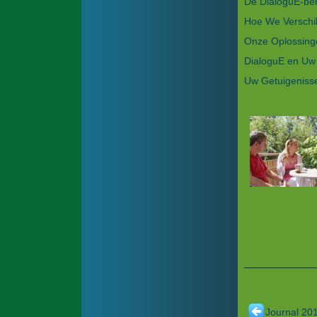
De DialoguE-be
Hoe We Verschil
Onze Oplossing
DialoguE en Uw
Uw Getuigeniss
Journal 20