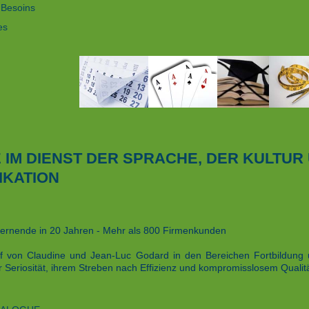
 Besoins
es
E IM DIENST DER SPRACHE, DER KULTUR
KATION
ernende in 20 Jahren - Mehr als 800 Firmenkunden
f von Claudine und Jean-Luc Godard in den Bereichen Fortbildung u
er Seriosität, ihrem Streben nach Effizienz und kompromisslosem Quali