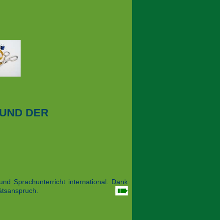
 UND DER
nd Sprachunterricht international. Dank
tätsanspruch.