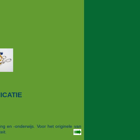
ICATIE
ng en -onderwijs. Voor het originele van
eit.