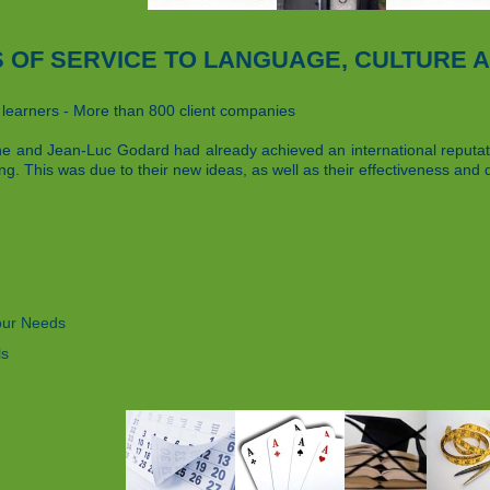
S OF SERVICE TO LANGUAGE, CULTURE 
learners - More than 800 client companies
e and Jean-Luc Godard had already achieved an international reputati
g. This was due to their new ideas, as well as their effectiveness and d
our Needs
ls