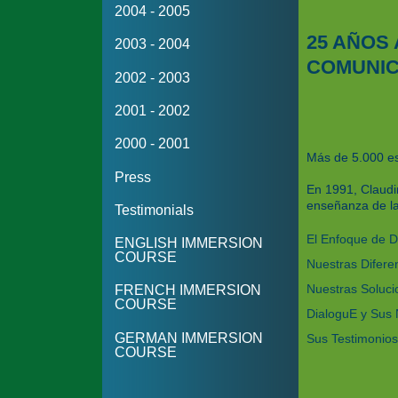
2004 - 2005
25 AÑOS 
2003 - 2004
COMUNIC
2002 - 2003
2001 - 2002
2000 - 2001
Más de 5.000 es
Press
En 1991, Claudi
enseñanza de las
Testimonials
El Enfoque de D
ENGLISH IMMERSION
COURSE
Nuestras Difere
Nuestras Soluci
FRENCH IMMERSION
COURSE
DialoguE y Sus
GERMAN IMMERSION
Sus Testimonio
COURSE