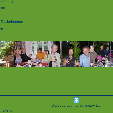
nadering
len
en
 Taalbehoeften
en
Dialogue Journal Summary List
15-2016