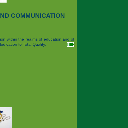
AND COMMUNICATION
on within the realms of education and of
edication to Total Quality.